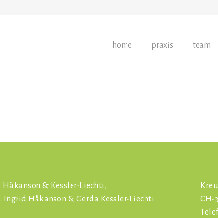
home
praxis
team
s Håkanson &
Kessler-Liechti,
Kreu
t. Ingrid Håkanson &
Gerda Kessler-Liechti
CH-3
Tele