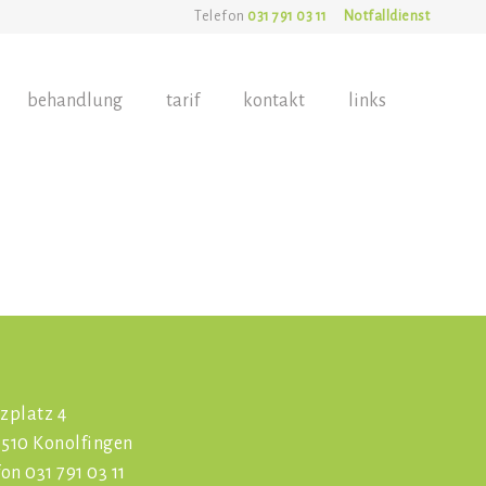
Telefon
031 791 03 11
Notfalldienst
behandlung
tarif
kontakt
links
zplatz 4
510 Konolfingen
fon 031 791 03 11