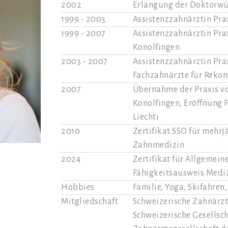
2002
Erlangung der Doktorwür
1999 - 2003
Assistenzzahnärztin Praxi
1999 - 2007
Assistenzzahnärztin Prax
Konolfingen
2003 - 2007
Assistenzzahnärztin Praxi
Fachzahnärzte für Reko
2007
Übernahme der Praxis von
Konolfingen, Eröffnung P
Liechti
2010
Zertifikat SSO für mehr
Zahnmedizin
2024
Zertifikat für Allgemein
Fähigkeitsausweis Medi
Hobbies
Familie, Yoga, Skifahren
Mitgliedschaft
Schweizerische Zahnärzt
Schweizerische Gesellsch