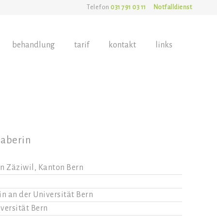
Telefon
031 791 03 11
Notfalldienst
behandlung
tarif
kontakt
links
haberin
n Zäziwil, Kanton Bern
 an der Universität Bern
versität Bern